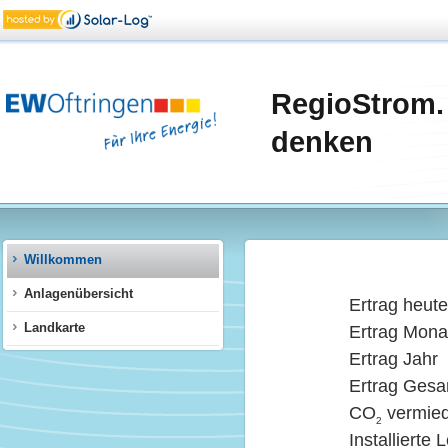
RegioStrom.
denken
Willkommen
Anlagenübersicht
Ertrag heute
Landkarte
Ertrag Mona
Ertrag Jahr
Ertrag Gesa
CO
vermie
2
Installierte 